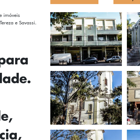
e imóveis
Tereza e Savassi.
para
dade.
e,
ia,