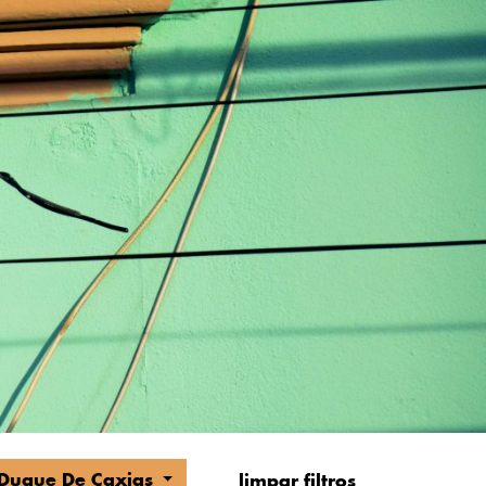
a Duque De Caxias
limpar filtros