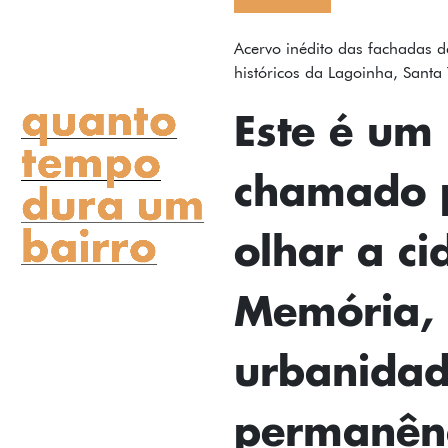
FOTOS
Acervo inédito das fachadas d
históricos da Lagoinha, Santa 
TEXTOS
Este é um
PODCAST
chamado 
MAPA
SOBRE
olhar a ci
INSTAGRAM
Memória,
CONTATO
FICHA TÉCNICA
urbanidad
permanênc