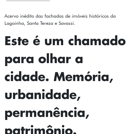
FOTOS
TEXTOS
Acervo inédito das fachadas de imóveis históricos da
Lagoinha, Santa Tereza e Savassi.
PODCAST
Este é um chamado
MAPA
para olhar a
SOBRE
INSTAGRAM
cidade. Memória,
CONTATO
urbanidade,
FICHA
TÉCNICA
permanência,
patrimônio.