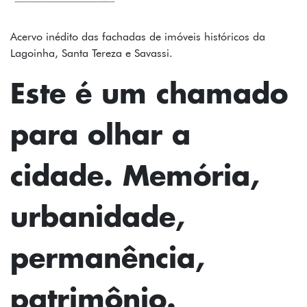
FOTOS
TEXTOS
Acervo inédito das fachadas de imóveis históricos da
Lagoinha, Santa Tereza e Savassi.
PODCAST
Este é um chamado
MAPA
para olhar a
SOBRE
INSTAGRAM
cidade. Memória,
CONTATO
urbanidade,
FICHA
TÉCNICA
permanência,
patrimônio.